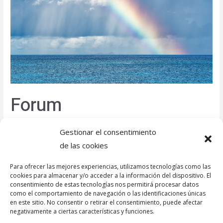
Forum
Dejar un comentario
/
General
,
Uncategorized
/
javierpmun
Gestionar el consentimiento
de las cookies
None
Para ofrecer las mejores experiencias, utilizamos tecnologías como las
Forum
Leer más »
cookies para almacenar y/o acceder a la información del dispositivo. El
consentimiento de estas tecnologías nos permitirá procesar datos
como el comportamiento de navegación o las identificaciones únicas
en este sitio. No consentir o retirar el consentimiento, puede afectar
negativamente a ciertas características y funciones.
Copyright © 2026 Grazie Code