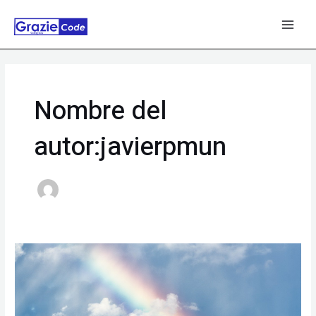
Ir
al
MAI
contenido
MEN
Nombre del
autor:javierpmun