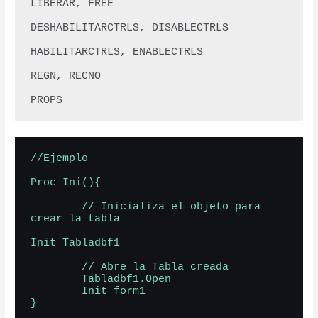
LIBERAR, FREE 

DESHABILITARCTRLS, DISABLECTRLS

HABILITARCTRLS, ENABLECTRLS 

REGN, RECNO  

//Ejemplo

Proc Ini(){

        // Inicializa el objeto para 
crear la tabla

Init Tabladbf1

        // Abre la Tabla creada

        Tabladbf1.Open

        Init form1

}
