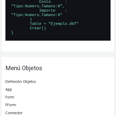
            Costo      : 
"Tipo:Numero,Tamano:0",

            Importe    : 
"Tipo:Numero,Tamano:0"

        )

        Table = "Ejemplo.dbf"

        Crear()

}
Menú Objetos
Definición Objetos
App
Form
FForm
Connector