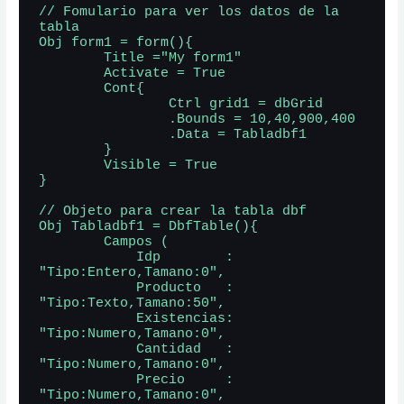
// Fomulario para ver los datos de la 
tabla

Obj form1 = form(){

        Title ="My form1" 

        Activate = True 

        Cont{

                Ctrl grid1 = dbGrid

                .Bounds = 10,40,900,400

                .Data = Tabladbf1

        }

        Visible = True

}

// Objeto para crear la tabla dbf

Obj Tabladbf1 = DbfTable(){

        Campos (

            Idp        : 
"Tipo:Entero,Tamano:0", 

            Producto   : 
"Tipo:Texto,Tamano:50",

            Existencias: 
"Tipo:Numero,Tamano:0",

            Cantidad   : 
"Tipo:Numero,Tamano:0",

            Precio     : 
"Tipo:Numero,Tamano:0",
